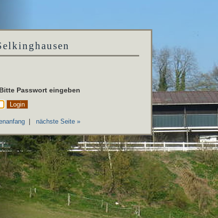
Selkinghausen
 Bitte Passwort eingeben
enanfang
|
nächste Seite »